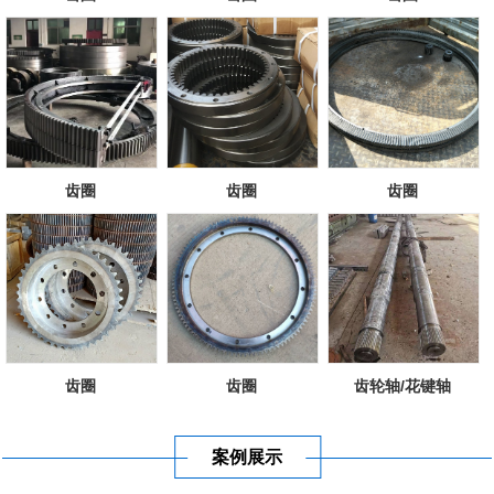
齿圈
齿圈
齿圈
齿圈
齿圈
齿轮轴/花键轴
案例展示