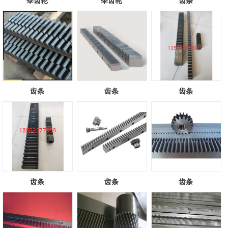
伞齿轮
伞齿轮
齿条
齿条
齿条
齿条
齿条
齿条
齿条