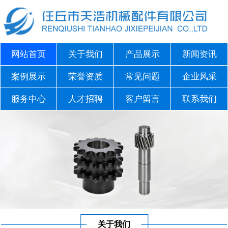
网站首页
关于我们
产品展示
新闻资讯
案例展示
荣誉资质
常见问题
企业风采
服务中心
人才招聘
客户留言
联系我们
关于我们