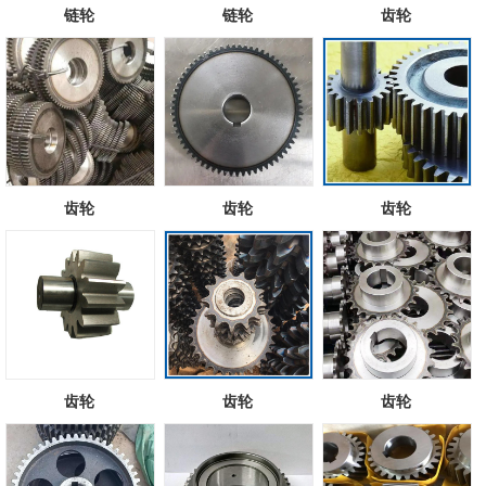
链轮
链轮
齿轮
齿轮
齿轮
齿轮
齿轮
齿轮
齿轮