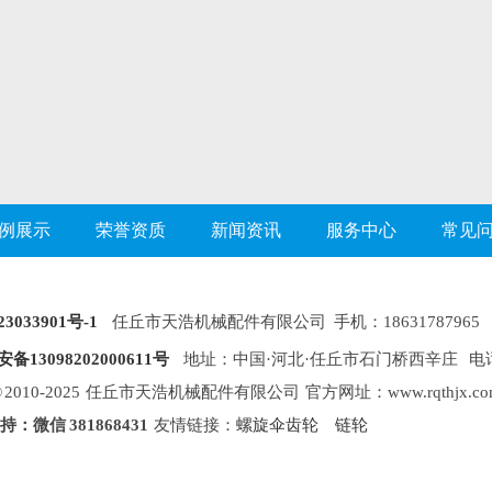
例展示
荣誉资质
新闻资讯
服务中心
常见
3033901号-1
任丘市天浩机械配件有限公司 手机：18631787965 1
备13098202000611号
地址：中国·河北·任丘市石门桥西辛庄 电话：0317
ht © 2010-2025 任丘市天浩机械配件有限公司 官方网址：www.rqthjx.co
：微信 381868431
友情链接：
螺旋伞齿轮
链轮