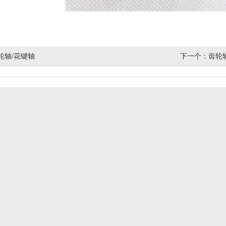
轮轴/花键轴
下一个：
齿轮