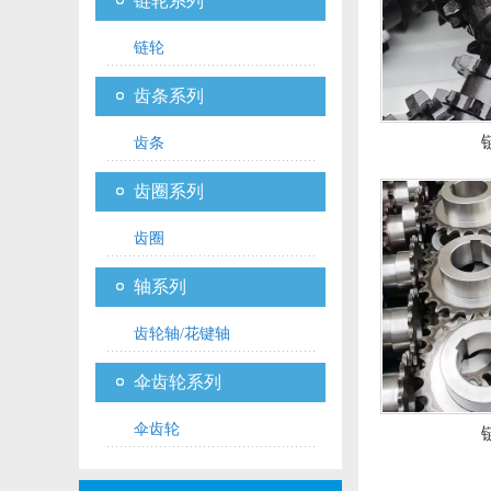
链轮系列
链轮
齿条系列
齿条
齿圈系列
齿圈
轴系列
齿轮轴/花键轴
伞齿轮系列
伞齿轮