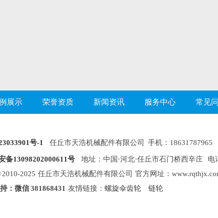
例展示
荣誉资质
新闻资讯
服务中心
常见
3033901号-1
任丘市天浩机械配件有限公司 手机：18631787965 1
备13098202000611号
地址：中国·河北·任丘市石门桥西辛庄 电话：0317
ht © 2010-2025 任丘市天浩机械配件有限公司 官方网址：www.rqthjx.co
：微信 381868431
友情链接：
螺旋伞齿轮
链轮